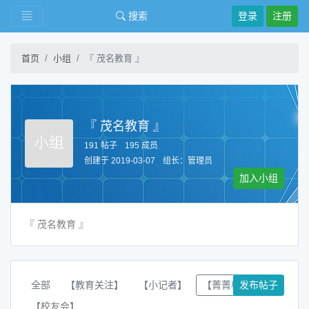
搜索
登录
注册
首页
小组
『 茂名教育 』
『 茂名教育 』
191 帖子
195 成员
创建于 2019-03-07
组长：
管理员
加入小组
『 茂名教育 』
全部
【教育关注】
【小记者】
【菁菁校园】
发布帖子
【校友会】