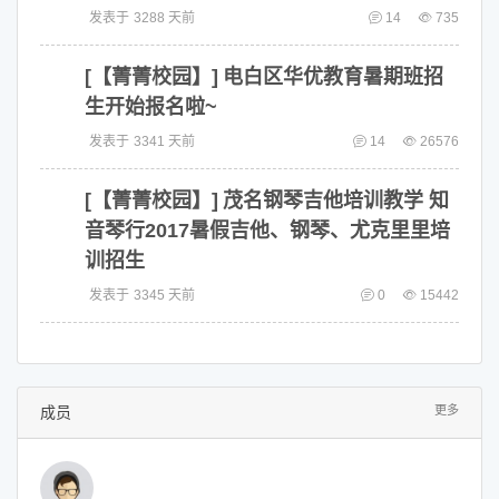
发表于
3288 天前
14
735
[【菁菁校园】]
电白区华优教育暑期班招
生开始报名啦~
发表于
3341 天前
14
26576
[【菁菁校园】]
茂名钢琴吉他培训教学 知
音琴行2017暑假吉他、钢琴、尤克里里培
训招生
发表于
3345 天前
0
15442
成员
更多