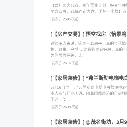
【碧桂园大名府，青年置业计划，好青年住好房！
平方四房，21栋百亩大盘，毛坯一字楼】咨询电话:13
发表于
2595 天前
[【房产交易】]
悟空找房（怡景湾
对很多人来说，购买一套房子，真的会花掉
格、政策、户型….要真的买到好房，真的
为你层层把关，让...
发表于
2614 天前
[【家居装修】]
“弗兰斯勒电梯电
5月16日早上，“弗兰斯勒电梯电白营销中
多人参与开业庆典。随着国民经济的日益强
于这一创...
发表于
2638 天前
[【家居装修】]
@茂名街坊，3月