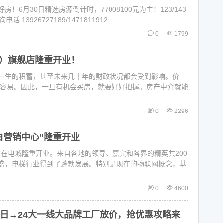
6月30日精选房源倒计时，77008100元为主！123/143
926727189/1471811912...
0
1799
）旗舰店隆重开业！
一生的积蓄，甚至未来几十年的财政状况都会受到影响。价
不容易。因此，一旦有机会买房，就要好好把握。房产中介就能
0
2296
白营销中心”隆重开业
心”在电城隆重开业。来自各地的领导、嘉宾和各界的精英共200
盛，电梯行业得到了蓬勃发展。特别是现在的物联网概念，基
0
4600
9日→24大一线大品牌工厂放价，抢优惠攻略来