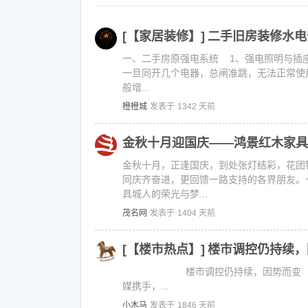
[【家居装修】]
二手旧房装修水电
一、二手房原强电系统 1、强电照明与插
一旦同开几个电器，总闸准跳，无法正常使
般增...
橙橙城
发表于
1342 天前
金秋十月迎国庆——鸿景红木家具
金秋十月，正逢国庆，到处张灯结彩，花团
同庆齐奋进，更回馈一路支持的各界朋友。
具城人的荣光与梦...
茂名网
发表于
1404 天前
[【楼市热点】]
楼市调控仍持续，
楼市调控仍持续，因势而变
媒携手，...
小木马
发表于
1846 天前