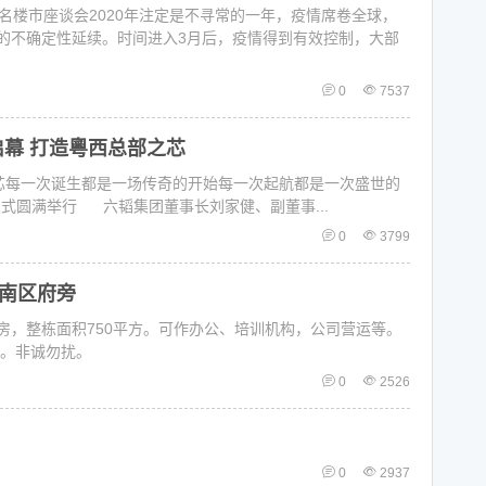
茂名楼市座谈会2020年注定是不寻常的一年，疫情席卷全球，
的不确定性延续。时间进入3月后，疫情得到有效控制，大部
0
7537
启幕 打造粵西总部之芯
西总部之芯每一次诞生都是一场传奇的开始每一次起航都是一次盛世的
基仪式圆满举行 六韬集团董事长刘家健、副董事...
0
3799
南区府旁
房，整栋面积750平方。可作办公、培训机构，公司营运等。
22。非诚勿扰。
0
2526
0
2937