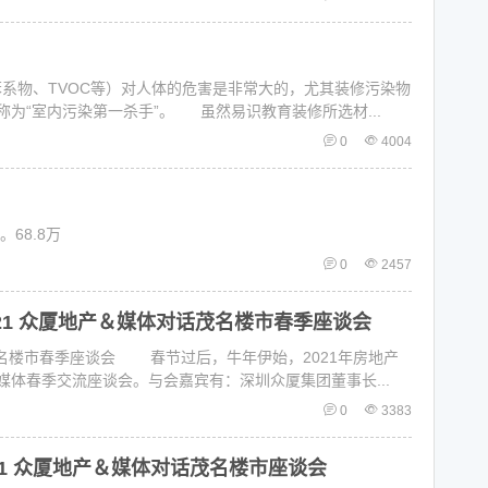
物、TVOC等）对人体的危害是非常大的，尤其装修污染物
为“室内污染第一杀手”。 虽然易识教育装修所选材...
0
4004
68.8万
0
2457
021 众厦地产＆媒体对话茂名楼市春季座谈会
茂名楼市春季座谈会 春节过后，牛年伊始，2021年房地产
体春季交流座谈会。与会嘉宾有：深圳众厦集团董事长...
0
3383
21 众厦地产＆媒体对话茂名楼市座谈会