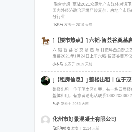
融合梦想 赢战2021众厦地产＆媒体对话
国内外经济政治环境严峻复杂，房地产市场
分行业...
小木马
发表于
2019 天前
[【楼市热点】]
六韬·智荟谷奠基
六 韬·智 荟 谷 奠 基 启 幕 打造粵
启幕2021年1月24日上午六韬·智荟谷奠
小木马
发表于
2019 天前
[【租房信息】]
整楼出租丨位于茂
整楼出租丨位于茂南区府旁，有一栋四层楼
整体租用，有意者请电话联系139220336
凡语
发表于
2036 天前
化州市好景混凝土有限公司
伯乐萌噢噢
发表于
2114 天前