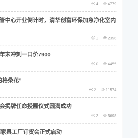
4
4779
管中心开业倒计时，清华创富环保加急净化室内
1
2396
年末冲刺一口价7900
0
4455
的格桑花”
2
11574
会揭牌任命授匾仪式圆满成功
2
5698
顺德家具工厂订货会正式启动