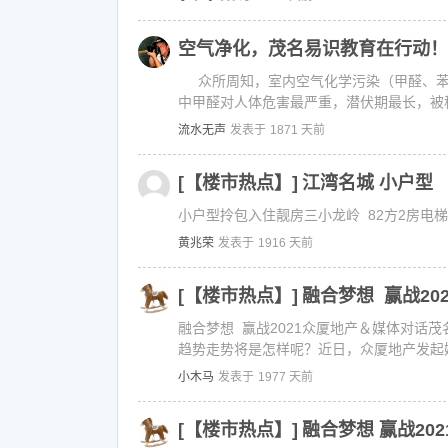
空气净化，茂名易识教育在行动！
众所周知，室内空气化学污染（甲醛、苯系
中甲醛对人体危害最严重，潜伏期最长，被称
流水无声
发表于
1871 天前
[【楼市热点】]
江湾名城 小户型
小户型拎包入住靓房三小龙岭 82方2房电梯。
黄兆荣
发表于
1916 天前
[【楼市热点】]
融合梦想 赢战2
融合梦想 赢战2021众厦地产＆媒体对话
趋势走势将是怎样呢？近日，众厦地产发起媒
小木马
发表于
1977 天前
[【楼市热点】]
融合梦想 赢战20