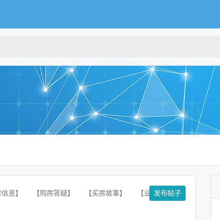
房信息】
【购房答疑】
【买房故事】
【业主论坛】
发布帖子