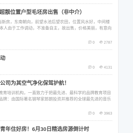
超靓位置户型毛坯房出售（非中介）
，当新房，东南朝向，前望水池后望农田，位置风水好，中间楼
。本人由于工作调动，不准备自主，故出售，价格美丽，有意向
0
2787
动
0
4131
公司为其空气净化保驾护航！
教育培训机构，一直致力于把最先进、最科学的品牌教育项目
品牌：由国际著名钢琴家郎朗投资并推荐的全球最先进的音乐
0
3963
青年住好房！6月30日精选房源倒计时