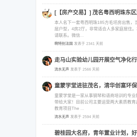
[【房产交易】]
茂名粤西明珠东区
本人名下一套粤西明珠185方毛坯房出售
层户型，4房2厅，非常适合人多家庭居住
请联系。微信...
啊特别法国
发表于
2341 天前
走马山实验幼儿园开展空气净化行
流水无声
发表于
2566 天前
童蒙学堂进驻茂名，清华创富环保
童蒙学堂是一家从事钢琴和语商培训的专业
带给大家！目前公司主要运营两大素质教育
教育项目The ...
流水无声
发表于
2594 天前
碧桂园大名府，青年置业计划，好