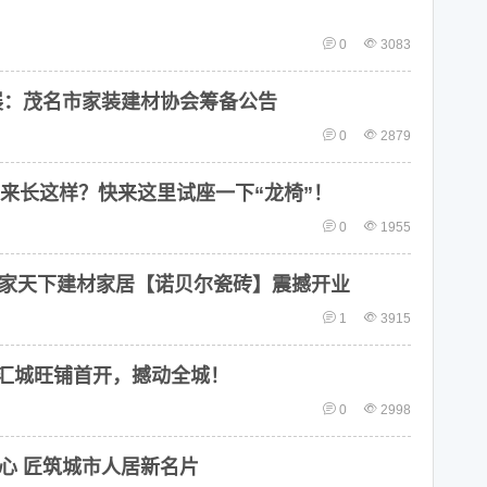
0
3083
展：茂名市家装建材协会筹备公告
0
2879
来长这样？快来这里试座一下“龙椅”！
0
1955
家天下建材家居【诺贝尔瓷砖】震撼开业
1
3915
宜东汇城旺铺首开，撼动全城！
0
2998
心 匠筑城市人居新名片