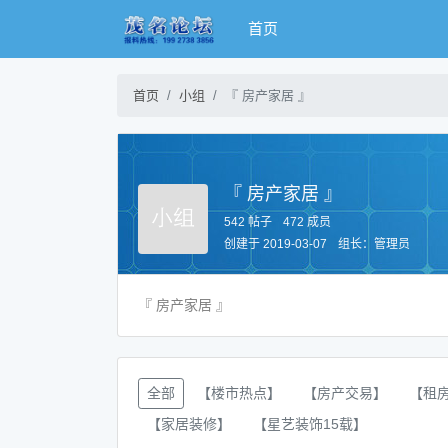
首页
首页
小组
『 房产家居 』
『 房产家居 』
542 帖子
472 成员
创建于 2019-03-07
组长：
管理员
『 房产家居 』
全部
【楼市热点】
【房产交易】
【租
【家居装修】
【星艺装饰15载】