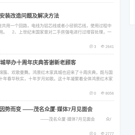
安装改造问题及解决方法
座共用一个回路，电线为铝芯线或者小径铜芯线，使用过程中
用。 2、上世纪末国家曾对二手房强电进行过增容处理，一
3
2641
城举办十周年庆典答谢新老顾客
锦簇、欢歌曼舞。鸿景红木家具城也迎来了十周庆典，既与国
十年春华秋实，十年岁月如歌。这十年凝聚着全体鸿景红木家
0
8056
因势而变 ——茂名众厦·媒体7月见面会
 ——茂名众厦·媒体7月见面会 众/
0
2777