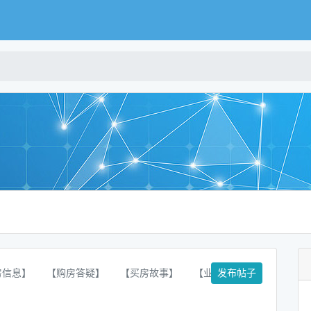
房信息】
【购房答疑】
【买房故事】
【业主论坛】
发布帖子