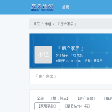
首页
首页
小组
『 房产家居 』
『 房产家居 』
542 帖子
472 成员
创建于 2019-03-07
组长：
管理员
『 房产家居 』
全部
【楼市热点】
【房产交易】
【租
【家居装修】
【星艺装饰15载】