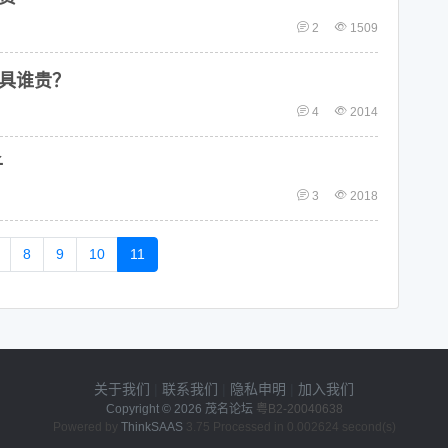
2
1509
具谁贵？
4
2014
子
3
2018
8
9
10
11
关于我们
|
联系我们
|
隐私申明
|
加入我们
Copyright © 2026
茂名论坛
粤B2-20040638
Powered by
ThinkSAAS
3.75 Processed in 0.002624 second(s)