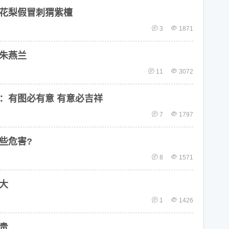
花梨假冒刺猬紫檀
3
1871
朱燕兰
11
3072
：有图必有意 有意必吉祥
7
1797
些危害?
8
1571
大
1
1426
贵