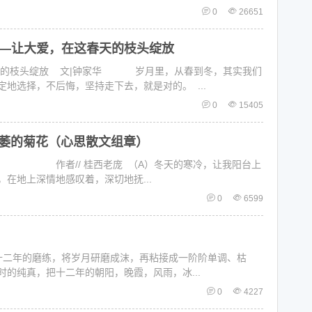
0
26651
—让大爱，在这春天的枝头绽放
春的枝头绽放 文|钟家华 岁月里，从春到冬，其实我们
地选择，不后悔，坚持走下去，就是对的。 ...
0
15405
枯萎的菊花（心思散文组章）
） 作者// 桂西老庞 （A）冬天的寒冷，让我阳台上
在地上深情地感叹着，深切地抚...
0
6599
的磨练，将岁月研磨成沫，再粘接成一阶阶单调、枯
的纯真，把十二年的朝阳，晚霞，风雨，冰...
0
4227