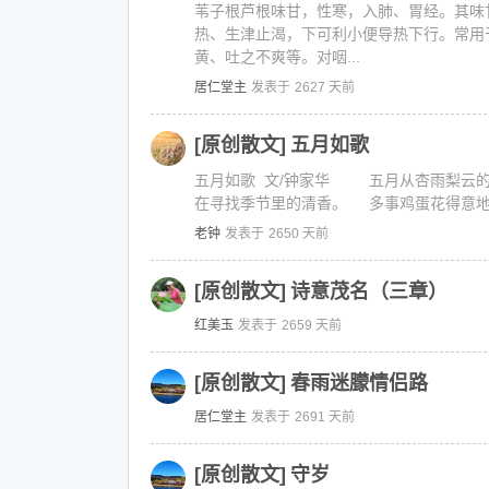
苇子根芦根味甘，性寒，入肺、胃经。其味
热、生津止渴，下可利小便导热下行。常用
黄、吐之不爽等。对咽...
居仁堂主
发表于
2627 天前
[原创散文]
五月如歌
五月如歌 文/钟家华 五月从杏雨梨云
在寻找季节里的清香。 多事鸡蛋花得意地吹
老钟
发表于
2650 天前
[原创散文]
诗意茂名（三章）
红美玉
发表于
2659 天前
[原创散文]
春雨迷朦情侣路
居仁堂主
发表于
2691 天前
[原创散文]
守岁