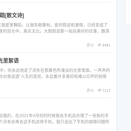
[散文诗]
在我屋里舞蹈，让我失眠春秋。爱的叙说和激情，已经变成了
求的目光中，真实无比。大胆叙说那一段段美好的往事，飘荡
0
6491
光里絮语
中，你永远地走了消失在那春色所淹没的光景里面，一声声的
你对我说道“人生的悲欢，永远着许多美好和难以忘怀的刻骨
0
7117
强的，在2021年4月份的时候我去手机店办理了一张新的手
个月有余再去这手机店修手机，我只说出了手机的故障问题所