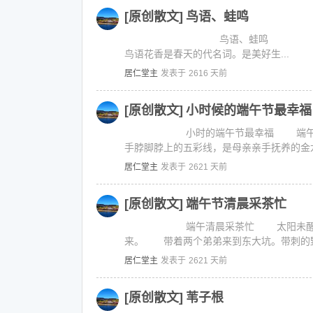
[原创散文]
鸟语、蛙鸣
鸟语、蛙鸣 一 年青时
鸟语花香是春天的代名词。是美好生...
居仁堂主
发表于
2616 天前
[原创散文]
小时候的端午节最幸福
小时的端午节最幸福 端午未到，
手脖脚脖上的五彩线，是母亲亲手抚养的金龙
居仁堂主
发表于
2621 天前
[原创散文]
端午节清晨采茶忙
端午清晨采茶忙 太阳未醒，母亲
来。 带着两个弟弟来到东大坑。带刺的野
居仁堂主
发表于
2621 天前
[原创散文]
苇子根