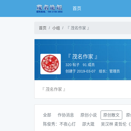
首页
首页
小组
『 茂名作家 』
『 茂名作家 』
320 帖子
91 成员
创建于 2019-03-07
组长：
管理员
『 茂名作家 』
全部
作协消息
原创小说
原创散文
原
陈俊秀：不夜心灯
邵大箴
吴汉林 麦哲伦