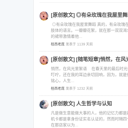
[原创散文]
◎有朵玫瑰在我屋里舞蹈
◎有朵玫瑰在我屋里舞蹈 真的，有朵玫瑰
肢体的语言。一瓣瓣花絮，就在那一双双渴
的裙带激情着他...
桂西老庞
发表于
1139 天前
[原创散文]
[随笔短章]悄然，在风
悄然，在风光里絮语 在春天里的最后时光
叮咛，还在我的耳边亲切回响，因为，就是
铭心，人生...
桂西老庞
发表于
1232 天前
[原创散文]
人生哲学与认知
凡是做生意能做大事的人，他的记忆力都是起
机卡都是拿身份证实名认证的，然而时隔四
在那店家以为...