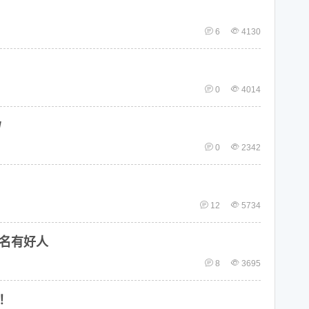
6
4130
0
4014
/
0
2342
12
5734
名有好人
8
3695
！