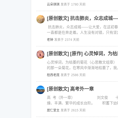
云朵琪琪
发表于
1780 天前
[原创散文]
抗击肺炎，众志成城—
抗击肺炎，众志成城——让大爱，在这初
一直都是在奔走着。人生没有对错，只有坚定
老钟
发表于
2374 天前
[原创散文]
[原作] 心灵悼词，为
心灵悼词，为枯萎的菊花（心思散文组章
的那一朵菊花，在寒风中渐渐地枯萎了，我，
桂西老庞
发表于
2586 天前
[原创散文]
高考外一章
高 考（外一章） 刘文俊 十二年
燥、丰满、繁华的成长台阶。 积蓄下幼时
居仁堂主
发表于
2615 天前