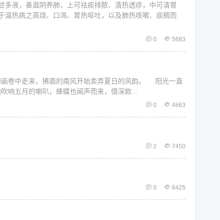
甘多液，善滋阴养肺，上可祛痰排脓、清热透疹，中可清胃
于温热病之高烧、口渴、胃热呕吐，以及肺热咳嗽、痰稠而
0
5683
的画卷中走来，拂面的南风开始卖弄夏日的风韵。 阳光一直
响五月的喇叭，蜂蝶也闻声而来，情深款...
0
4663
2
7450
0
8425