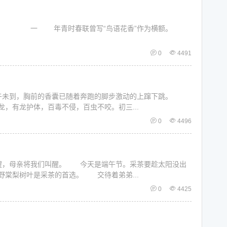
春联曾写“鸟语花香”作为横额。
0
4491
胸前的香囊已随着奔跑的脚步激动的上蹿下跳。
，有龙护体，百毒不侵，百虫不咬。初三...
0
4496
将我们叫醒。 今天是端午节。采茶要趁太阳没出
棠梨树叶是采茶的首选。 交待着弟弟...
0
4425