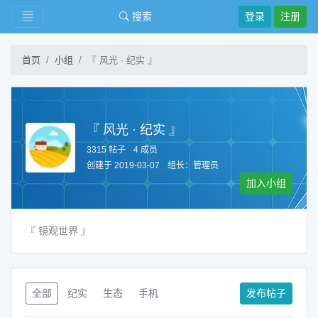
搜索
登录
注册
首页
小组
『 风光 · 纪实 』
『 风光 · 纪实 』
3315 帖子
4 成员
创建于 2019-03-07
组长：
管理员
加入小组
『 镜观世界 』
全部
纪实
生态
手机
发布帖子