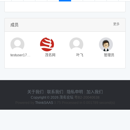
成员
更多
testuser1784381540
茂名网
叶飞
管理员
关于我们
|
联系我们
|
隐私申明
|
加入我们
Copyright © 2026
茂名论坛
粤B2-20040638
Powered by
ThinkSAAS
3.75 Processed in 0.001789 second(s)