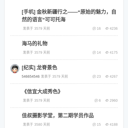
[手机]
金秋新疆行之——“原始的魅力，自
然的语言”可可托海
发表于
3579 天前
16
4236
海马的礼物
发表于
3579 天前
14
4175
[纪实]
龙脊景色
546654546
发表于
3579 天前
23
4267
《信宜大成秀色》
发表于
3579 天前
6
2960
佳叔摄影学堂，第二期学员作品
发表于
3580 天前
15
4188