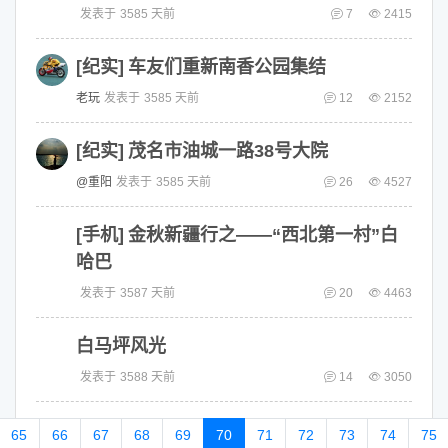
发表于
3585 天前
7
2415
[纪实]
车友们重新南香公园集结
老玩
发表于
3585 天前
12
2152
[纪实]
茂名市油城一路38号大院
@重阳
发表于
3585 天前
26
4527
[手机]
金秋新疆行之——“西北第一村”白
哈巴
发表于
3587 天前
20
4463
白马坪风光
发表于
3588 天前
14
3050
65
66
67
68
69
70
71
72
73
74
75