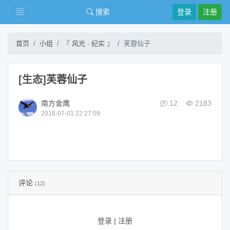
搜索
登录
注册
首页
小组
『 风光 · 纪实 』
芙蓉仙子
[生态]
芙蓉仙子
南方金鹰
12
2183
2016-07-01 22:27:09
评论
(12)
登录
|
注册