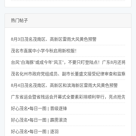
热门帖子
8月3日茂名茂南区、高新区雷雨大风黄色预警
茂名市直属中小学今秋启用新校服！
台风“白海豚”或成今年“风王”，不要只盯登陆点！广东8月还将有4次
茂名化州市政府党组成员、副市长董盛文接受纪律审查和监察调查
8月4日茂名茂南区、高新区和滨海新区雷雨大风黄色预警
广东省运会暨省残运会开幕式全要素彩排顺利举行，亮点抢先看！
好心茂名•每日一图 | 晋级逐锋
好心茂名•每日一图 | 霹雳滚烫
好心茂名•每日一图 | 逐羽