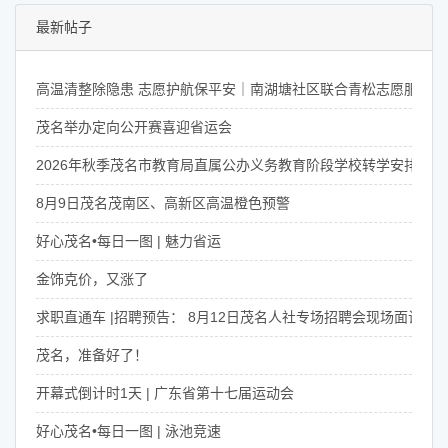
最新帖子
高温清整除隐患 志愿护航保平安｜南湖塘社区联合青松志愿服务
茂名举办定向公开赛喜迎省运会
2026年秋季茂名市教育局直属公办义务教育阶段学校转学安排通告
8月9日茂名茂南区、高新区高温橙色预警
好心茂名•每日一图 | 魅力省运
金饰克价，又涨了
求职直通车 |招聘预告： 8月12日茂名人社专场招聘会现场面试+直播
茂名，准备好了！
开幕式倒计时1天 | 广东省第十七届运动会
好心茂名•每日一图 | 泳池竞速