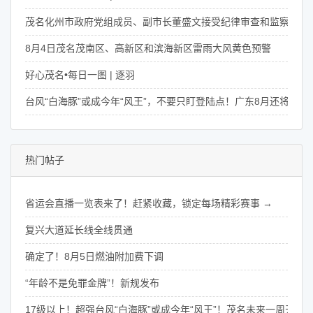
茂名化州市政府党组成员、副市长董盛文接受纪律审查和监察调查
8月4日茂名茂南区、高新区和滨海新区雷雨大风黄色预警
好心茂名•每日一图 | 逐羽
台风“白海豚”或成今年“风王”，不要只盯登陆点！广东8月还将有4次
热门帖子
省运会直播一览表来了！赶紧收藏，锁定每场精彩赛事 →
复兴大道延长线全线贯通
确定了！8月5日燃油附加费下调
“年龄不是免罪金牌”！新规发布
17级以上！超强台风“白海豚”或成今年“风王”！茂名未来一周天气