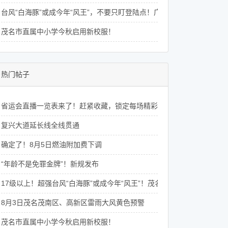
台风“白海豚”或成今年“风王”，不要只盯登陆点！广东8月还将有4次降水
茂名市直属中小学今秋启用新校服！
热门帖子
省运会直播一览表来了！赶紧收藏，锁定每场精彩赛事 →
复兴大道延长线全线贯通
确定了！8月5日燃油附加费下调
“年龄不是免罪金牌”！新规发布
17级以上！超强台风“白海豚”或成今年“风王”！茂名未来一周天气→
8月3日茂名茂南区、高新区雷雨大风黄色预警
茂名市直属中小学今秋启用新校服！