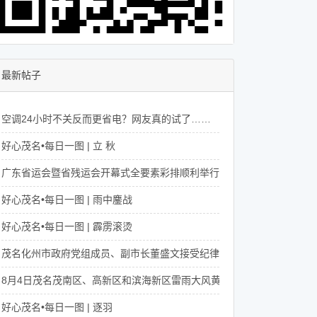
最新帖子
空调24小时不关反而更省电？网友真的试了……
好心茂名•每日一图 | 立 秋
广东省运会暨省残运会开幕式全要素彩排顺利举行，亮点抢先看！
好心茂名•每日一图 | 雨中鏖战
好心茂名•每日一图 | 霹雳滚烫
茂名化州市政府党组成员、副市长董盛文接受纪律审查和监察调查
8月4日茂名茂南区、高新区和滨海新区雷雨大风黄色预警
好心茂名•每日一图 | 逐羽