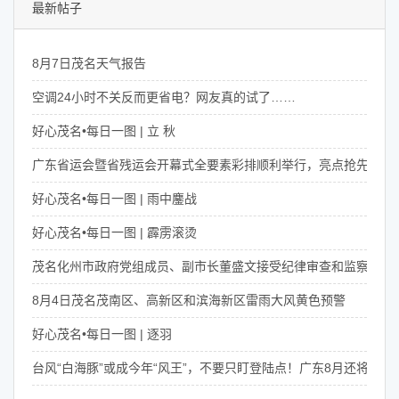
最新帖子
8月7日茂名天气报告
空调24小时不关反而更省电？网友真的试了……
好心茂名•每日一图 | 立 秋
广东省运会暨省残运会开幕式全要素彩排顺利举行，亮点抢先看！
好心茂名•每日一图 | 雨中鏖战
好心茂名•每日一图 | 霹雳滚烫
茂名化州市政府党组成员、副市长董盛文接受纪律审查和监察调查
8月4日茂名茂南区、高新区和滨海新区雷雨大风黄色预警
好心茂名•每日一图 | 逐羽
台风“白海豚”或成今年“风王”，不要只盯登陆点！广东8月还将有4次