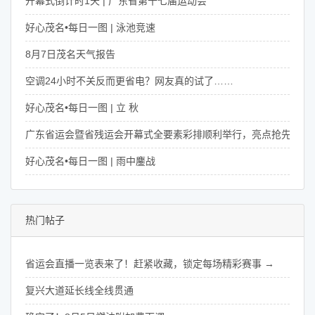
开幕式倒计时1天 | 广东省第十七届运动会
好心茂名•每日一图 | 泳池竞速
8月7日茂名天气报告
空调24小时不关反而更省电？网友真的试了……
好心茂名•每日一图 | 立 秋
广东省运会暨省残运会开幕式全要素彩排顺利举行，亮点抢先看！
好心茂名•每日一图 | 雨中鏖战
热门帖子
省运会直播一览表来了！赶紧收藏，锁定每场精彩赛事 →
复兴大道延长线全线贯通