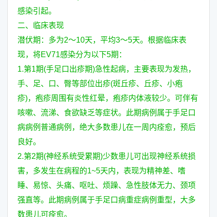
感染引起。
二、临床表现
潜伏期：多为2～10天，平均3～5天。根据临床表
现，将EV71感染分为以下5期：
1.第1期(手足口出疹期)急性起病，主要表现为发热，
手、足、口、臀等部位出疹(斑丘疹、丘疹、小疱
疹)，疱疹周围有炎性红晕，疱疹内体液较少。可伴有
咳嗽、流涕、食欲缺乏等症状。此期病例属于手足口
病病例普通病例，绝大多数患儿在一周内痊愈，预后
良好。
2.第2期(神经系统受累期)少数患儿可出现神经系统损
害，多发生在病程的1~5天内，表现为精神差、嗜
睡、易惊、头痛、呕吐、烦躁、急性肢体无力、颈项
强直等。此期病例属于手足口病重症病例重型，大多
数患儿可痊愈。