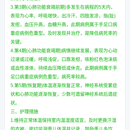
3.第3期(心肺功能衰竭前期)多发生在病程的5天内，
表现为心率、呼吸增快，出冷汗、四肢发凉，指(趾)
发绀，血压升高，血糖升高，此期病例属于手足口病
重症病例危重型。及时发现并治疗，是降低病死率的
关键。
4.第4期(心肺功能衰竭期)病情继续发展，表现为心动
过速或过缓，呼吸浅促，口唇发绀，咳粉红色泡沫痰
或血性液体，持续血压降低或休克。此期病例属于手
足口病重症病例危重型，病死率较高。
5.第5期(恢复期)体温逐渐恢复正常，神经系统受累症
状和心肺功能逐渐恢复，少数可遗留神经系统后遗症
状。
三、护理措施
1.维持正常体温保持室内温湿度适宜，及时更换汗湿
的衣被。密切监测患儿体温并记录，鼓励患儿多饮