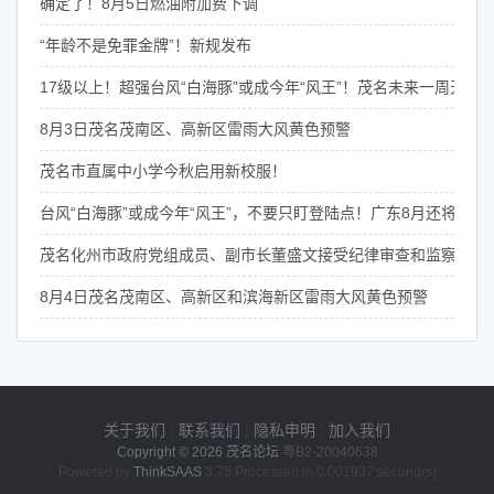
确定了！8月5日燃油附加费下调
“年龄不是免罪金牌”！新规发布
17级以上！超强台风“白海豚”或成今年“风王”！茂名未来一周天气
8月3日茂名茂南区、高新区雷雨大风黄色预警
茂名市直属中小学今秋启用新校服！
台风“白海豚”或成今年“风王”，不要只盯登陆点！广东8月还将有4次
茂名化州市政府党组成员、副市长董盛文接受纪律审查和监察调查
8月4日茂名茂南区、高新区和滨海新区雷雨大风黄色预警
关于我们
|
联系我们
|
隐私申明
|
加入我们
Copyright © 2026
茂名论坛
粤B2-20040638
Powered by
ThinkSAAS
3.75 Processed in 0.001937 second(s)