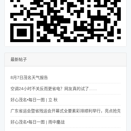
最新帖子
8月7日茂名天气报告
空调24小时不关反而更省电？网友真的试了……
好心茂名•每日一图 | 立 秋
广东省运会暨省残运会开幕式全要素彩排顺利举行，亮点抢先看！
好心茂名•每日一图 | 雨中鏖战