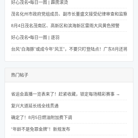
好心茂名•每日一图 | 霹雳滚烫
茂名化州市政府党组成员、副市长董盛文接受纪律审查和监察调查
8月4日茂名茂南区、高新区和滨海新区雷雨大风黄色预警
好心茂名•每日一图 | 逐羽
台风“白海豚”或成今年“风王”，不要只盯登陆点！广东8月还将有4次
热门帖子
省运会直播一览表来了！赶紧收藏，锁定每场精彩赛事 →
复兴大道延长线全线贯通
确定了！8月5日燃油附加费下调
“年龄不是免罪金牌”！新规发布