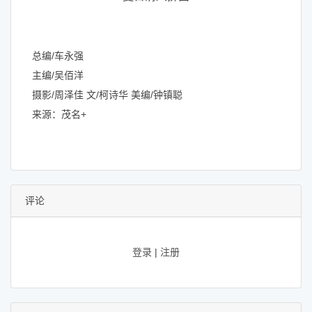
总编/车永强
主编/吴佰洋
摄影/周泽佳 文/柯诗华 美编/钟镇聪
来源：茂名+
评论
登录
|
注册