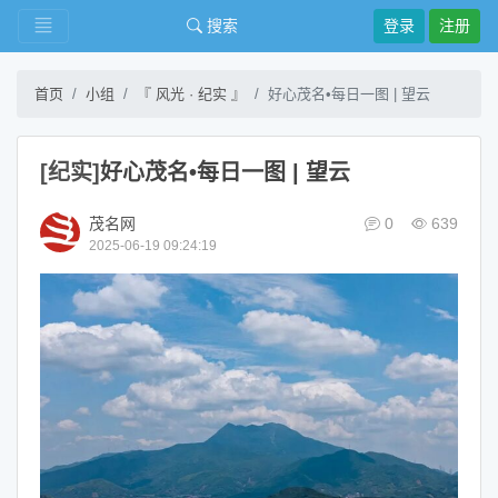
搜索
登录
注册
首页
小组
『 风光 · 纪实 』
好心茂名•每日一图 | 望云
[纪实]
好心茂名•每日一图 | 望云
茂名网
0
639
2025-06-19 09:24:19