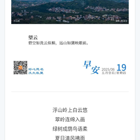
浮山岭上白云悠
翠岭连绵入画
绿树成荫鸟语柔
夏日清风拂面