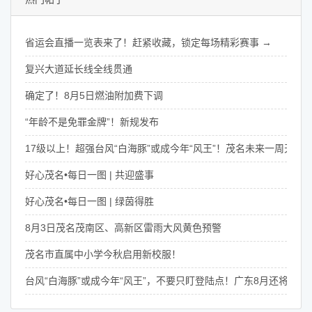
省运会直播一览表来了！赶紧收藏，锁定每场精彩赛事 →
复兴大道延长线全线贯通
确定了！8月5日燃油附加费下调
“年龄不是免罪金牌”！新规发布
17级以上！超强台风“白海豚”或成今年“风王”！茂名未来一周天气
好心茂名•每日一图 | 共迎盛事
好心茂名•每日一图 | 绿茵得胜
8月3日茂名茂南区、高新区雷雨大风黄色预警
茂名市直属中小学今秋启用新校服！
台风“白海豚”或成今年“风王”，不要只盯登陆点！广东8月还将有4次