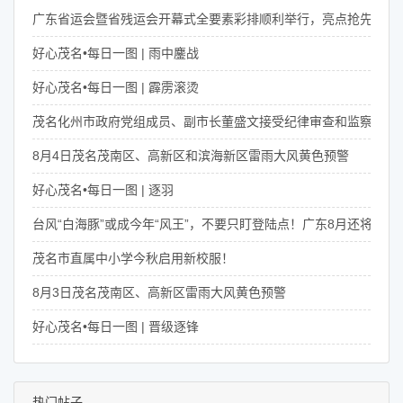
广东省运会暨省残运会开幕式全要素彩排顺利举行，亮点抢先看！
好心茂名•每日一图 | 雨中鏖战
好心茂名•每日一图 | 霹雳滚烫
茂名化州市政府党组成员、副市长董盛文接受纪律审查和监察调查
8月4日茂名茂南区、高新区和滨海新区雷雨大风黄色预警
好心茂名•每日一图 | 逐羽
台风“白海豚”或成今年“风王”，不要只盯登陆点！广东8月还将有4次
茂名市直属中小学今秋启用新校服！
8月3日茂名茂南区、高新区雷雨大风黄色预警
好心茂名•每日一图 | 晋级逐锋
热门帖子