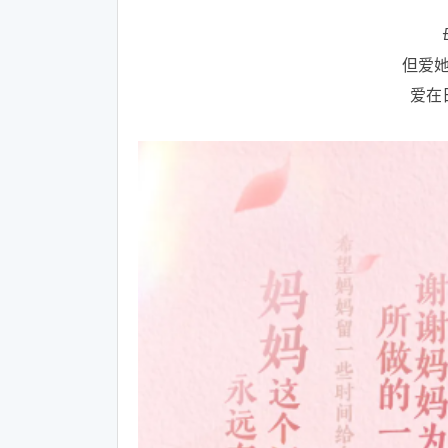
但爱
爱在