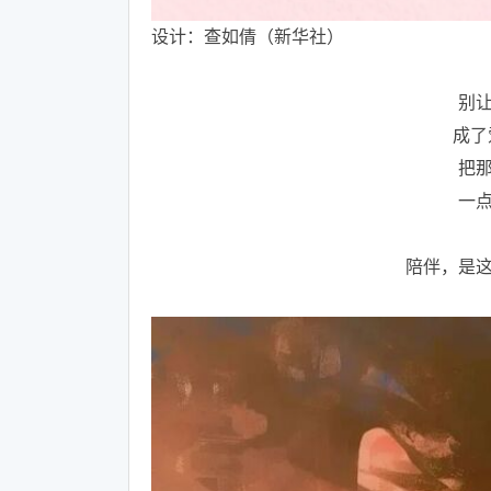
设计：查如倩（新华社）
别
成了
把
一
陪伴，是