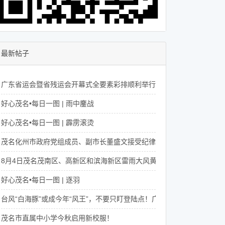
最新帖子
广东省运会暨省残运会开幕式全要素彩排顺利举行，亮点抢先看！
好心茂名•每日一图 | 雨中鏖战
好心茂名•每日一图 | 霹雳滚烫
茂名化州市政府党组成员、副市长董盛文接受纪律审查和监察调查
8月4日茂名茂南区、高新区和滨海新区雷雨大风黄色预警
好心茂名•每日一图 | 逐羽
台风“白海豚”或成今年“风王”，不要只盯登陆点！广东8月还将有4次降水
茂名市直属中小学今秋启用新校服！