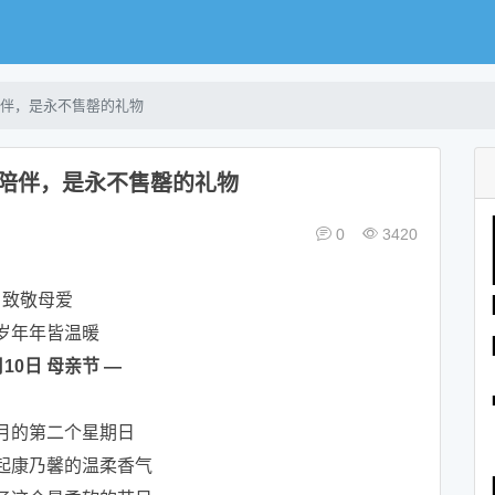
伴，是永不售罄的礼物
陪伴，是永不售罄的礼物
0
3420
致敬母爱
岁年年皆温暖
月10日 母亲节 —
月的第二个星期日
起康乃馨的温柔香气