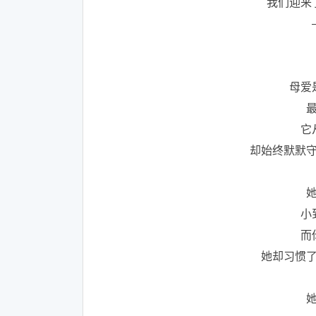
我们迎来
母爱
它
却始终默默
小
而
她却习惯