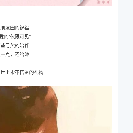
让朋友圈的祝福
爱的“仅限可见”
那些亏欠的陪伴
点一点，还给她
这世上永不售罄的礼物