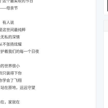
了这个最柔软的节日
——母亲节
有人说
是这世间最纯粹
最无私的深情
从不张扬炫耀
守护着我们的每一个日夜
她的世界很小
到只装得下你
你学会了飞翔
了站在原地，远远守望
她在，家就在