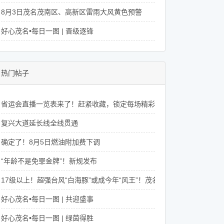
8月3日茂名茂南区、高新区雷雨大风黄色预警
好心茂名•每日一图 | 晋级逐锋
热门帖子
省运会直播一览表来了！赶紧收藏，锁定每场精彩赛事 →
复兴大道延长线全线贯通
确定了！8月5日燃油附加费下调
“年龄不是免罪金牌”！新规发布
17级以上！超强台风“白海豚”或成今年“风王”！茂名未来一周天气→
好心茂名•每日一图 | 共迎盛事
好心茂名•每日一图 | 绿茵得胜