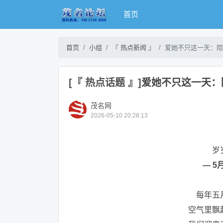
首页
首页
小组
『 热点新闻 』
爱她不只这一天：陪
[『 热点话题 』]
爱她不只这一天：
茂名网
2026-05-10 20:28:13
岁
— 5
每年五
空气里飘