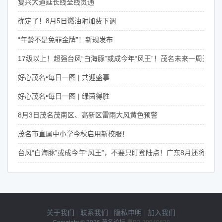
复兴大道延长线全线贯通
确定了！8月5日燃油附加费下调
“年龄不是免罪金牌”！新规发布
17级以上！超强台风“白海豚”或成今年“风王”！茂名未来一周天气
好心茂名•每日一图 | 共迎盛事
好心茂名•每日一图 | 绿茵得胜
8月3日茂名茂南区、高新区雷雨大风黄色预警
茂名市直属中小学今秋启用新校服！
台风“白海豚”或成今年“风王”，不要只盯登陆点！广东8月还将有4次
关于我们
|
联系我们
|
隐私申明
|
加入我们