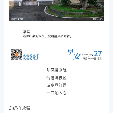
晴风拂庭院
偶遇满枝盈
游乡品红荔
一口沁入心
总编/车永强