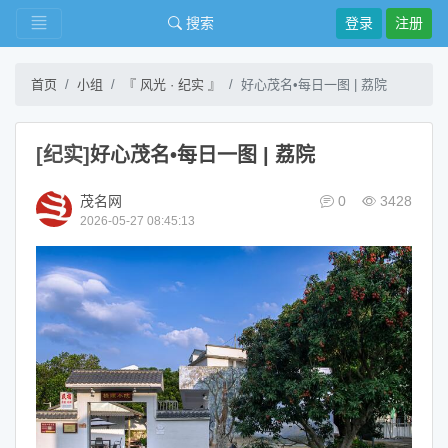
搜索
登录
注册
首页
小组
『 风光 · 纪实 』
好心茂名•每日一图 | 荔院
[纪实]
好心茂名•每日一图 | 荔院
茂名网
0
3428
2026-05-27 08:45:13