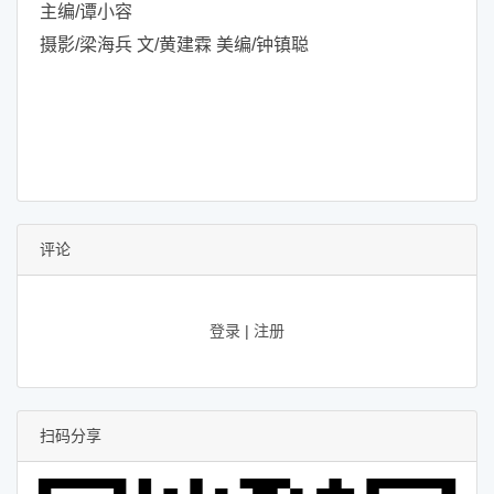
主编/谭小容
摄影/梁海兵 文/黄建霖 美编/钟镇聪
评论
登录
|
注册
扫码分享