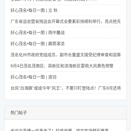
好心茂名•每日一图 | 立 秋
广东省运会暨省残运会开幕式全要素彩排顺利举行，亮点抢先看！
好心茂名•每日一图 | 雨中鏖战
好心茂名•每日一图 | 霹雳滚烫
茂名化州市政府党组成员、副市长董盛文接受纪律审查和监察调查
8月4日茂名茂南区、高新区和滨海新区雷雨大风黄色预警
好心茂名•每日一图 | 逐羽
台风“白海豚”或成今年“风王”，不要只盯登陆点！广东8月还将有4次
热门帖子
省运会直播一览表来了！赶紧收藏，锁定每场精彩赛事 →