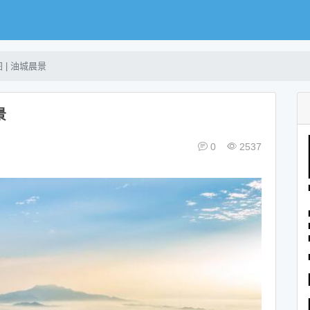
 | 油城晨景
景
0
2537