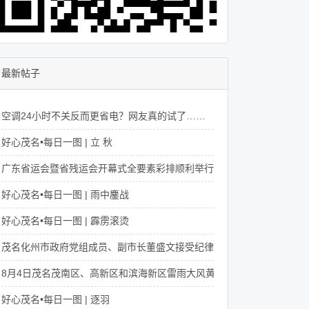
最新帖子
空调24小时不关反而更省电？网友真的试了……
好心茂名•每日一图 | 立 秋
广东省运会暨省残运会开幕式全要素彩排顺利举行，亮点抢先看！
好心茂名•每日一图 | 雨中鏖战
好心茂名•每日一图 | 霹雳滚烫
茂名化州市政府党组成员、副市长董盛文接受纪律审查和监察调查
8月4日茂名茂南区、高新区和滨海新区雷雨大风黄色预警
好心茂名•每日一图 | 逐羽