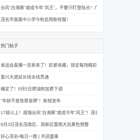
台风“白海豚”或成今年“风王”，不要只盯登陆点！广东8月还将有4次降水
茂名市直属中小学今秋启用新校服！
热门帖子
省运会直播一览表来了！赶紧收藏，锁定每场精彩赛事 →
复兴大道延长线全线贯通
确定了！8月5日燃油附加费下调
“年龄不是免罪金牌”！新规发布
17级以上！超强台风“白海豚”或成今年“风王”！茂名未来一周天气→
8月3日茂名茂南区、高新区雷雨大风黄色预警
好心茂名•每日一图 | 共迎盛事