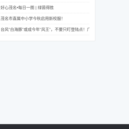
好心茂名•每日一图 | 绿茵得胜
茂名市直属中小学今秋启用新校服！
台风“白海豚”或成今年“风王”，不要只盯登陆点！广东8月还将有4次降水