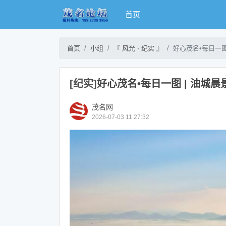
首页
首页
小组
『 风光 · 纪实 』
好心茂名•每日一图
[纪实]
好心茂名•每日一图 | 油城晨
茂名网
2026-07-03 11:27:32