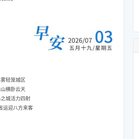
晨雾轻笼城区
远山横卧云天
心之城活力四射
省运迎八方来客