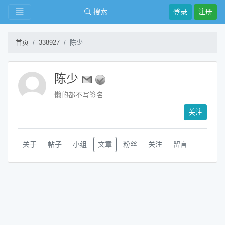
搜索
登录
注册
首页
338927
陈少
陈少
懒的都不写签名
关注
关于
帖子
小组
文章
粉丝
关注
留言