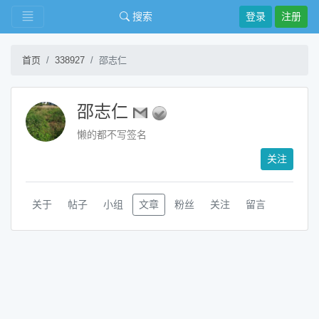
搜索
登录
注册
首页
338927
邵志仁
邵志仁
懒的都不写签名
关注
关于
帖子
小组
文章
粉丝
关注
留言