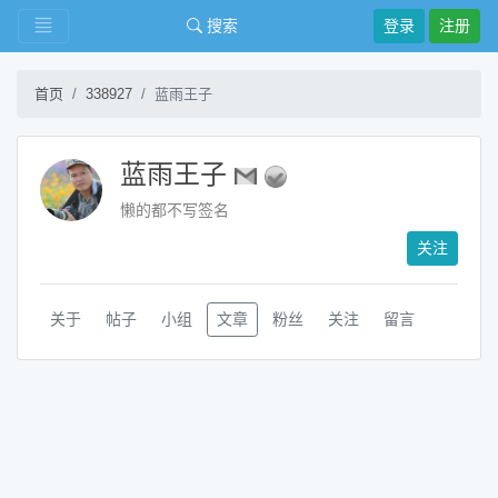
搜索
登录
注册
首页
338927
蓝雨王子
蓝雨王子
懒的都不写签名
关注
关于
帖子
小组
文章
粉丝
关注
留言