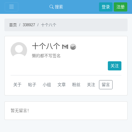
搜索
登录
注册
首页
338927
十个八个
十个八个
懒的都不写签名
关注
关于
帖子
小组
文章
粉丝
关注
留言
暂无留言！