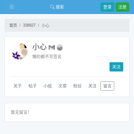
搜索
登录
注册
首页
338927
小心
小心
懒的都不写签名
关注
关于
帖子
小组
文章
粉丝
关注
留言
暂无留言！