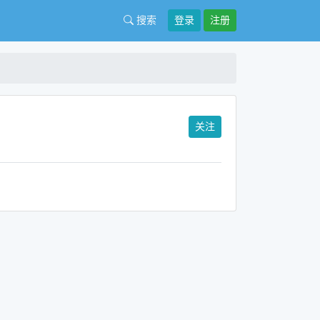
搜索
登录
注册
关注