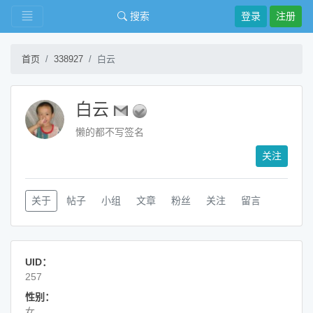
搜索
登录
注册
首页
338927
白云
白云
懒的都不写签名
关注
关于
帖子
小组
文章
粉丝
关注
留言
UID：
257
性别：
女