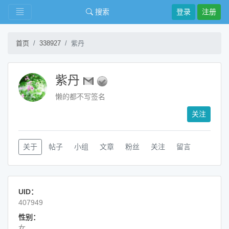
搜索
登录
注册
首页
338927
紫丹
紫丹
懒的都不写签名
关注
关于
帖子
小组
文章
粉丝
关注
留言
UID：
407949
性别：
女