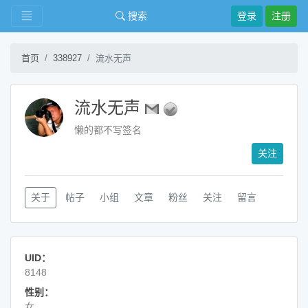
搜索
登录
注册
首页
338927
流水无声
流水无声
懒的都不写签名
关注
关于
帖子
小组
文章
粉丝
关注
留言
UID：
8148
性别：
女