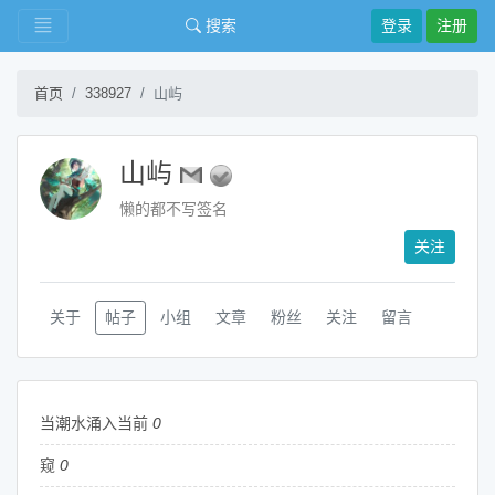
搜索
登录
注册
首页
338927
山屿
山屿
懒的都不写签名
关注
关于
帖子
小组
文章
粉丝
关注
留言
当潮水涌入当前
0
窥
0